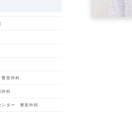
業
 整形外科
形外科
センター 整形外科